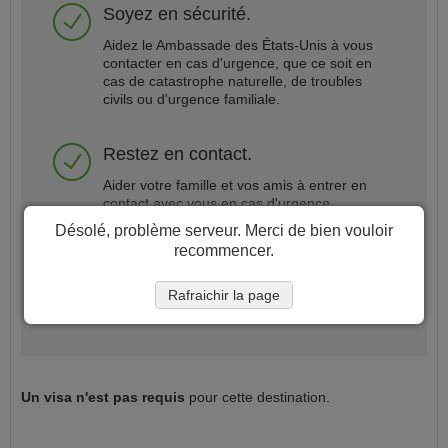
Soyez en sécurité.
Aidez le Ambassade des États-Unis à vous
contacter en cas d'urgence, que ce soit en
cas de catastrophe naturelle, de troubles
civils ou d'urgence familiale.
Restez en contact.
Aider votre famille et vos amis à entrer en
contact avec vous en cas d'urgence.
Désolé, problème serveur. Merci de bien vouloir
recommencer.
Enregistrer mon voyage
Rafraichir la page
Un visa
n'est pas requis
pour cette destination.