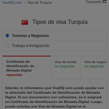
Compartir
VisaHQ.com
Visa de Turquía
›
Tipos de visa Turquía
Turismo y Negocios
Trabajo e Inmigración
Certificado de
Visa de turista
Visa de negocio
Identificación de
no requerido
no requerido
Nómada Digital
requerido
Además, le informamos que VisaHQ solo puede ayudar con
la obtención del Certificado de Identificación de Nómada
Digital. Si sus documentos son suficientes, se le asignará
un Certificado de Identificación de Nómada Digital. Luego,
puede solicitar una Visa de Nómada Digital en el