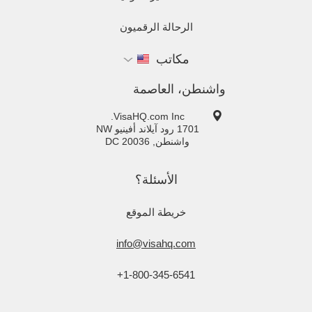
الرحالة الرقميون
مكاتب
واشنطن، العاصمة
VisaHQ.com Inc.
1701 رود آيلاند أفينيو NW
واشنطن
,
20036
DC
الأسئلة؟
خريطة الموقع
info@visahq.com
+1-800-345-6541