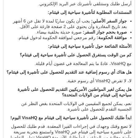
أرسل طلبك وستتلقى تأشيرتك عبر البريد الإلكتروني.
المستندات المطلوبة لتأشيرة سياحية إلى فيتنام:
جواز السفر الأصلي:
يجب أن يكون ساريًا لمدة لا تقل عن 6 أشهر
بعد تاريخ المغادرة وأن يحتوي على 2 صفحة فارغة على الأقل.
صورة بحجم جواز السفر:
صورة حديثة بخلفية بيضاء.
موافقة الحكومة:
رقم مرجعي لموافقة الحكومة لدخول فيتنام.
الأسئلة الشائعة حول تأشيرة سياحية إلى فيتنام:
كم من الوقت يستغرق الحصول على تأشيرة سياحية إلى فيتنام؟
مع VisaHQ، عادةً ما يتم المعالجة في غضون أيام قليلة.
هل هناك أي رسوم إضافية عند التقديم للحصول على تأشيرة إلى فيتنام؟
لا، لا تفرض VisaHQ أي رسوم خفية.
هل يمكن لغير المواطنين الأمريكيين التقديم للحصول على تأشيرة
سياحية إلى فيتنام من الولايات المتحدة؟
نعم، يمكن لجميع المقيمين في الولايات المتحدة بغض النظر عن
الجنسية التقدم للحصول على تأشيرة.
ابدأ طلبك للحصول على تأشيرة سياحية إلى فيتنام مع VisaHQ اليوم!
لا تضع وقتك وجهدك في إجراءات الفيزا المعقدة. قدم طلبك للحصول
على تأشيرة سياحية إلى فيتنام عبر VisaHQ واستمتع بتجربة سريعة
وآمنة وخالية من المتاعب. ابدأ طلبك الآن ودع VisaHQ تتولى التفاصيل