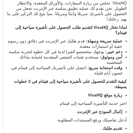
VisaHQ. تخلص من زيارة السفارات، والأوراق المعقدة، والانتظار
الطويل. نحن نقدم لك عملية تطبيق سلسة عبر الإنترنت تجعل من
الحصول على تأشيرتك سريعًا وآمنًا ومريحًا، مما يتيح لك التركيز على ما
يهم: رحلتك!
لماذا تختار VisaHQ لتقديم طلب الحصول على تأشيرة سياحية إلى
فيتنام؟
عملية سريعة وسهلة:
قدم طلبك عبر الإنترنت في دقائق دون رسوم
خفية أو استمارات معقدة.
دعم خبير:
يوجهك متخصصو الفيزا لدينا في كل خطوة لتجربة سلسة.
آمن وموثوق:
نستخدم تقنيات التشفير المتقدمة لحماية بياناتك
الشخصية.
وقت استجابة سريع:
احصل على تأشيرتك السياحية إلى فيتنام في
غضون أيام قليلة.
كيفية التقدم للحصول على تأشيرة سياحية إلى فيتنام في 3 خطوات
بسيطة:
زيارة موقع VisaHQ
اختر خدمة التأشيرة السياحية إلى فيتنام.
إكمال النموذج عبر الإنترنت
أدخل تفاصيلك ورفع المستندات المطلوبة.
تقديم طلبك