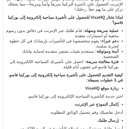
الإنترنت الحصول على تأشيرة البركينا سريعاً وآمناً ومريحاً—مما يجعلك
تركز على ما يهم حقاً: رحلتك!
لماذا تختار VisaHQ للحصول على تأشيرة سياحية إلكترونية إلى بوركينا
فاسو؟
عملية سريعة وسهلة:
قدّم طلبك عبر الإنترنت في دقائق بدون رسوم
مخفية أو استمارات معقدة.
دعم خبراء:
يقوم متخصصونا في التأشيرات بإرشادك في كل خطوة
لتجربة سلسة.
آمنة وموثوقة:
نستخدم تقنيات تشفير متقدمة لحماية بياناتك
الشخصية.
فترة معالجة سريعة:
احصل على تأشيرتك السياحية الإلكترونية إلى
بوركينا فاسو في غضون أيام قليلة.
كيفية التقديم للحصول على تأشيرة سياحية إلكترونية إلى بوركينا فاسو
في 3 خطوات بسيطة:
زيارة موقع VisaHQ
اختر خدمة التأشيرة السياحية الإلكترونية إلى بوركينا فاسو.
إكمال النموذج عبر الإنترنت
أدخل تفاصيلك وقم بتحميل الوثائق المطلوبة.
إرسال طلبك
أرسل طلبك وستتمكن من استلام التأشيرة عبر البريد الإلكتروني.