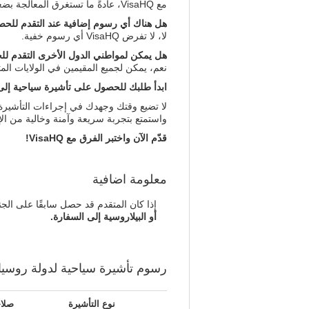
مع VisaHQ، عادةً ما تستغرق المعالجة بضعة أيام.
هل هناك أي رسوم إضافية عند التقدم للحص
لا، لا تفرض VisaHQ أي رسوم خفية.
هل يمكن لمواطني الدول الأخرى التقدم للح
نعم، يمكن لجميع المقيمين في الولايات الم
ابدأ طلبك للحصول على تأشيرة سياحية إلى بيلاروسيا 
واستمتع بتجربة سريعة وآمنة وخالية من الإجهاد. ابدأ الآن ودع VisaHQ تهتم
قدّم الآن واختبر الفرق مع VisaHQ!
معلومة اضافية
إذا كان المتقدم قد حصل سابقًا على الجن
أو البيلاروسية إلى السفارة.
رسوم
تأشيرة سياحية
لدولة روسيا
نوع التأشيرة
صلاح