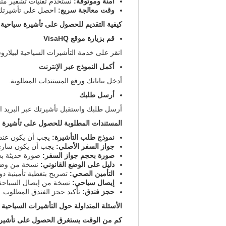
آمنة وموثوقة:
نستخدم تقنيات تشفير متقد
وقت معالجة سريع:
احصل على تأشيرتك ا
كيفية التقديم للحصول على تأشيرة سياحية إلى بيلارو
قم بزيارة موقع VisaHQ
انقر على خدمة التأشيرات السياحية لبيلاروس
أكمل النموذج عبر الإنترنت
أدخل بياناتك ورفع المستندات المطلوبة.
أرسل طلبك
أرسل طلبك واستقبل تأشيرتك عبر البريد ال
المستندات المطلوبة للحصول على تأشيرة سي
نموذج طلب التأشيرة:
يجب أن يكون عند
جواز السفر الأصلي:
يجب أن يكون ساري 
صورة بحجم جواز السفر:
صورة حديثة بخل
دليل على الوضع القانوني:
نسخة من وضع ا
التأمين الصحي:
تصريح بتغطية تأمينية دول
إيصال سياحي:
نسخة من إيصال السياحة 
حجز فندق:
تأكيد حجز الفندق المطلوب.
الأسئلة المتداولة حول التأشيرات السياحية إ
كم من الوقت يستغرق الحصول على تأشيرة 