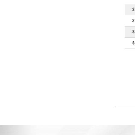
$
$
$
$