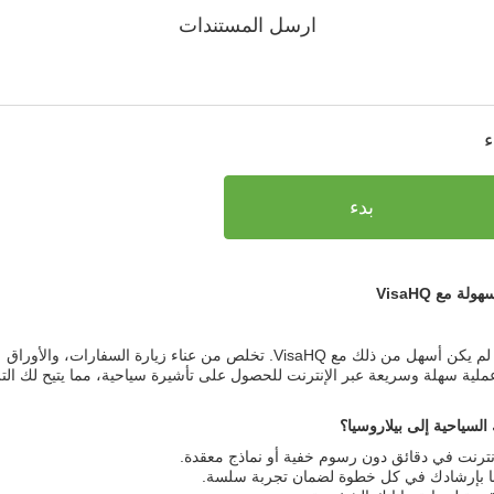
ارسل المستندات
ء
بدء
 مع VisaHQ
الحصول على تأشيرة سياحية إلى بيلاروسيا لم يكن أسهل من ذلك مع VisaHQ. تخلص من عناء زيارة السفارات، والأوراق
معقدة، والانتظار الطويل. تقدم VisaHQ عملية سهلة وسريعة عبر الإنترنت للحصول على تأشيرة سياحية، مما يتيح لك ال
ترنت في دقائق دون رسوم خفية أو نماذج معقدة.
ا بإرشادك في كل خطوة لضمان تجربة سلسة.