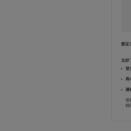
签证
太好
首
再
请
请
独