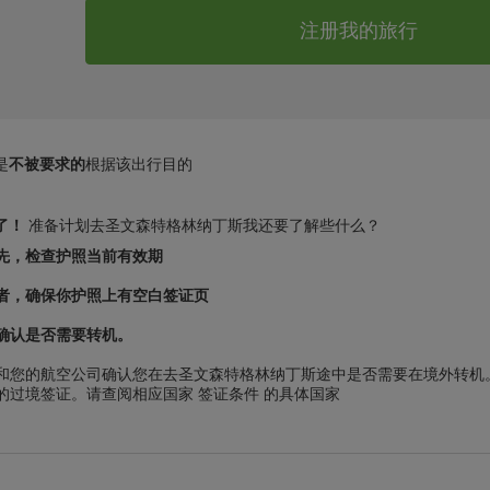
注册我的旅行
是
不被要求的
根据该出行目的
了！
准备计划去圣文森特格林纳丁斯我还要了解些什么？
先，检查护照当前有效期
者，确保你护照上有空白签证页
确认是否需要转机。
和您的航空公司确认您在去圣文森特格林纳丁斯途中是否需要在境外转机
的过境签证。请查阅相应国家 签证条件 的具体国家