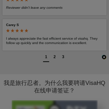
Reviewer didn't leave any comments
Carey S
I always appreciate the fast efficient service of visahq. They 
follow up quickly and the communication is excellent.
1
2
3
我是旅行忍者。为什么我要聘请VisaHQ
在线申请签证？