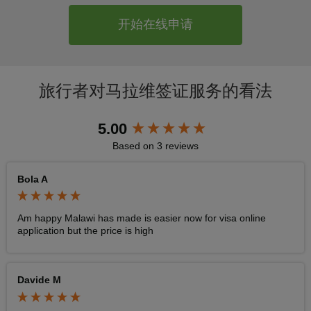
开始在线申请
旅行者对马拉维签证服务的看法
New content loaded
5.00
Based on 3 reviews
Bola A
Am happy Malawi has made is easier now for visa online 
application but the price is high
Davide M