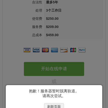
最多5年
3个工作日
$250.00
$209.00
$459.00
开始在线申请
或
抱歉！服务器暂时脱离轨道。
下载PDF文件
请再次尝试。
刷新页面