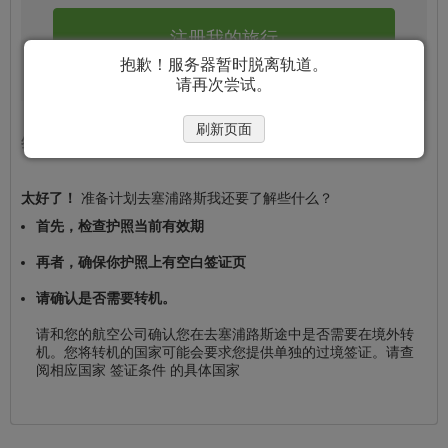
注册我的旅行
抱歉！服务器暂时脱离轨道。
请再次尝试。
刷新页面
签证
是
不被要求的
根据该出行目的
太好了！
准备计划去塞浦路斯我还要了解些什么？
首先，检查护照当前有效期
再者，确保你护照上有空白签证页
请确认是否需要转机。
请和您的航空公司确认您在去塞浦路斯途中是否需要在境外转
机。您将转机的国家可能会要求您提供单独的过境签证。请查
阅相应国家 签证条件 的具体国家