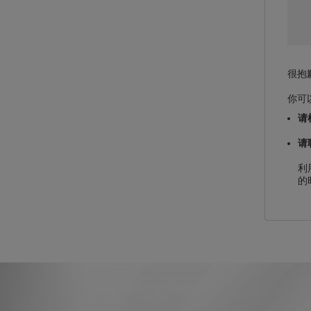
很抱
你可
请
请
利
的