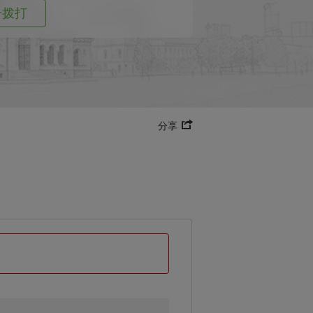
击拨打
分享